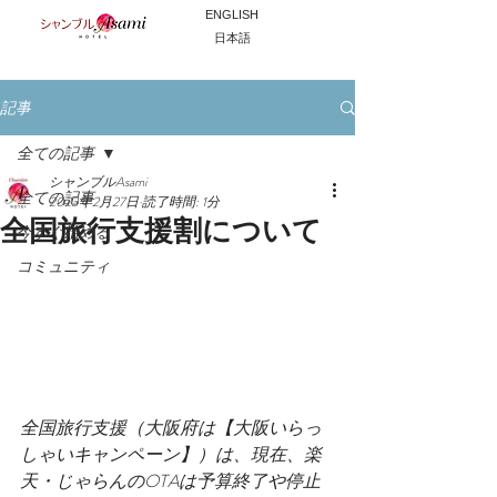
ENGLISH
日本語
ご予約はこちら
記事
全ての記事
シャンブルAsami
全ての記事
2023年2月27日
読了時間: 1分
全国旅行支援割について
今すぐ始める
コミュニティ
全国旅行支援（大阪府は【大阪いらっ
しゃいキャンペーン】）は、現在、楽
天・じゃらんのOTAは予算終了や停止